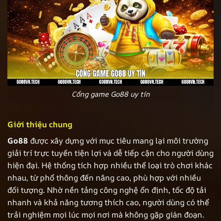
Cổng game Go88 uy tín
Giới thiệu chung
Go88
được xây dựng với mục tiêu mang lại môi trường
giải trí trực tuyến tiện lợi và dễ tiếp cận cho người dùng
hiện đại. Hệ thống tích hợp nhiều thể loại trò chơi khác
nhau, từ phổ thông đến nâng cao, phù hợp với nhiều
đối tượng. Nhờ nền tảng công nghệ ổn định, tốc độ tải
nhanh và khả năng tương thích cao, người dùng có thể
trải nghiệm mọi lúc mọi nơi mà không gặp gián đoạn.