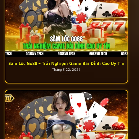
Sâm Lốc Go88 – Trải Nghiệm Game Bài Đỉnh Cao Uy Tín
Tháng 3 22, 2026