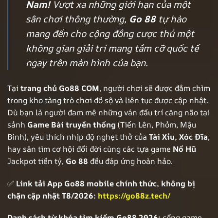
Nam!
Vượt xa những giới hạn của một
sân chơi thông thường,
Go 88
tự hào
mang đến cho cộng đồng cược thủ một
không gian giải trí mang tầm cỡ quốc tế
ngay trên màn hình của bạn.
Tại
trang chủ Go88 COM
, người chơi sẽ được đắm chìm
trong kho tàng trò chơi đồ sộ và liên tục được cập nhật.
Dù bạn là người đam mê những ván đấu trí căng não tại
sảnh
Game Bài truyền thống
(Tiến Lên, Phỏm, Mậu
Binh), yêu thích nhịp độ nghẹt thở của
Tài Xỉu, Xóc Đĩa
,
hay săn tìm cơ hội đổi đời cùng các tựa game
Nổ Hũ
Jackpot tiền tỷ,
Go 88
đều đáp ứng hoàn hảo.
✅
Link tải App Go88 mobile chính thức, không bị
chặn cập nhật T8/2026:
https://go88z.tech/
Danh sách từ khóa tìm kiếm Go88 2026:
cổng game