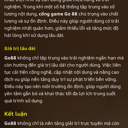
nghiệm. Trong khi một số hệ thống tập trung vào số
lượng nội dung,
cổng game
Go 88
chú trọng vào chất
lượng và sự ổn định. Điều này giúp người dùng có trải
nghiệm nhất quán hơn, giảm thiểu lỗi và tăng mức độ
hài lòng khi sử dụng lâu dài.
Giá trị lâu dài
Go88
không chỉ tập trung vào trải nghiệm ngắn hạn mà
còn hướng đến giá trị lâu dài cho người dùng. Việc liên
tục cải tiến công nghệ, cập nhật nội dung và nâng cao
dịch vụ giúp nền tảng duy trì sự phát triển bền vững.
Điều này tạo nên môi trường ổn định, giúp người dùng
yên tâm gắn bó và khai thác tối đa lợi ích trong suốt
quá trình sử dụng.
Kết luận
Go88
không chỉ là nền tảng giải trí trực tuyến mà còn