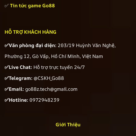
✅
Tin tức game Go88
HỖ TRỢ KHÁCH HÀNG
✅Văn phòng đại diện:
203/19 Huỳnh Văn Nghệ,
Phường 12, Gò Vấp, Hồ Chí Minh, Việt Nam
✅Live Chat:
Hỗ trợ trực tuyến 24/7
✅Telegram:
@CSKH_Go88
✅Email:
go88z.tech@gmail.com
✅Hotline:
0972948239
Giới Thiệu