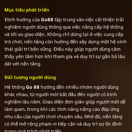
Mục tiêu phát triển
Định hướng của
Go88
tập trung vào việc cải thiện trải
nghiệm người dùng thông qua việc nâng cấp hệ thống
và tối ưu giao diện. Không chỉ dừng lại ở việc cung cấp
trò chơi, nền tảng còn hướng đến xây dựng một hệ sinh
thái giải trí bền vững. Điều này giúp người dùng cảm
thấy yên tâm hơn khi tham gia và duy trì sự gắn bó lâu
dài với nền tảng.
Đối tượng người dùng
Hệ thống
Go 88
hướng đến nhiều nhóm người dùng
khác nhau, từ người mới bắt đầu đến người có kinh
nghiệm lâu năm. Giao diện đơn giản giúp người mới dễ
làm quen, trong khi các tính năng nâng cao đáp ứng
nhu cầu của người chơi chuyên sâu. Nhờ đó, nền tảng
có thể mở rộng phạm vi tiếp cận và duy trì sự ổn định
trong quá trình phát triển.