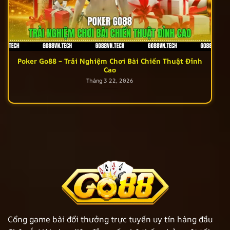
Poker Go88 – Trải Nghiệm Chơi Bài Chiến Thuật Đỉnh
Cao
Tháng 3 22, 2026
Cổng game bài đổi thưởng trực tuyến uy tín hàng đầu