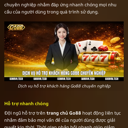
chuyên nghiệp nhằm đáp ứng nhanh chóng mọi nhu
cầu của người dùng trong quá trình sử dụng.
Dịch vụ hỗ trợ khách hàng Go88 chuyên nghiệp
Hỗ trợ nhanh chóng
Đội ngũ hỗ trợ trên
trang chủ
Go88
hoạt động liên tục
nhằm đảm bảo mọi vấn đề của người dùng được giải
quyết kịp thời. Thời gian phản hồi nhanh giúp giảm