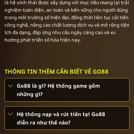
là hệ sinh thái được xây dựng với mục tiêu mang lại trải
nghiệm toàn diện, an toàn và bền vững cho người dùng
trong môi trường số hiện đại, đồng thời liên tục cải tiến
công nghệ, nâng cao chất lượng dịch vụ và mở rộng tiện
ích đa dạng, đáp ứng nhu cầu ngày càng cao và xu
hướng phát triển số hóa hiện nay.
THÔNG TIN THÊM CẦN BIẾT VỀ GO88
Go88 là gì? Hệ thống game gồm
những gì?
Hệ thống nạp và rút tiền tại Go88
diễn ra như thế nào?