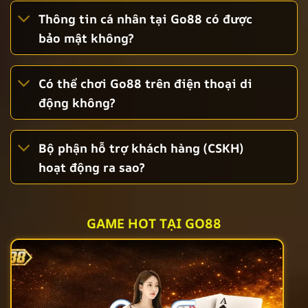
Thông tin cá nhân tại Go88 có được
bảo mật không?
Có thể chơi Go88 trên điện thoại di
động không?
Bộ phận hỗ trợ khách hàng (CSKH)
hoạt động ra sao?
GAME HOT TẠI GO88