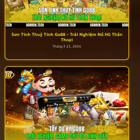
Sơn Tinh Thuỷ Tinh Go88 – Trải Nghiệm Nổ Hũ Thần
Thoại
Tháng 3 22, 2026