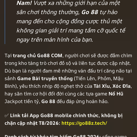
Nam!
Vượt xa những giới hạn của một
sân chơi thông thường,
Go 88
tự hào
mang đến cho cộng đồng cược thủ một
không gian giải trí mang tầm cỡ quốc tế
ngay trên màn hình của bạn.
Tại
trang chủ Go88 COM
, người chơi sẽ được đắm chìm
trong kho tàng trò chơi đồ sộ và liên tục được cập nhật.
Dù bạn là người đam mê những ván đấu trí căng não tại
sảnh
Game Bài truyền thống
(Tiến Lên, Phỏm, Mậu
Binh), yêu thích nhịp độ nghẹt thở của
Tài Xỉu, Xóc Đĩa
,
hay săn tìm cơ hội đổi đời cùng các tựa game
Nổ Hũ
Jackpot tiền tỷ,
Go 88
đều đáp ứng hoàn hảo.
✅
Link tải App Go88 mobile chính thức, không bị
chặn cập nhật T8/2026:
https://go88z.tech/
Danh sách từ khóa tìm kiếm Go88 2026:
cổng game