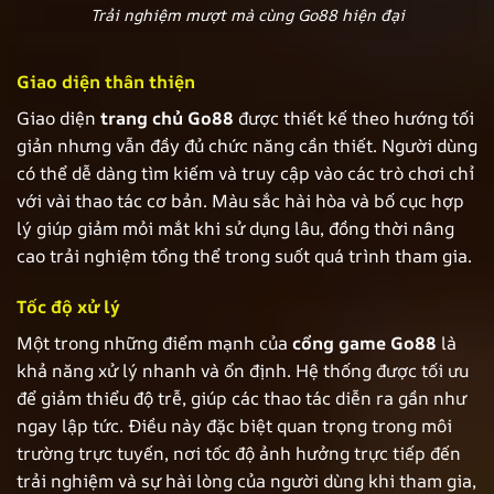
Trải nghiệm mượt mà cùng Go88 hiện đại
Giao diện thân thiện
Giao diện
trang chủ
Go88
được thiết kế theo hướng tối
giản nhưng vẫn đầy đủ chức năng cần thiết. Người dùng
có thể dễ dàng tìm kiếm và truy cập vào các trò chơi chỉ
với vài thao tác cơ bản. Màu sắc hài hòa và bố cục hợp
lý giúp giảm mỏi mắt khi sử dụng lâu, đồng thời nâng
cao trải nghiệm tổng thể trong suốt quá trình tham gia.
Tốc độ xử lý
Một trong những điểm mạnh của
cổng game
Go88
là
khả năng xử lý nhanh và ổn định. Hệ thống được tối ưu
để giảm thiểu độ trễ, giúp các thao tác diễn ra gần như
ngay lập tức. Điều này đặc biệt quan trọng trong môi
trường trực tuyến, nơi tốc độ ảnh hưởng trực tiếp đến
trải nghiệm và sự hài lòng của người dùng khi tham gia,