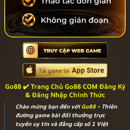
Go88 ✔️ Trang Chủ Go88 COM Đăng Ký
& Đăng Nhập Chính Thức
Chào mừng bạn đến với
Go88
– Thiên
đường game bài đổi thưởng trực
tuyến uy tín và đẳng cấp số 1 Việt