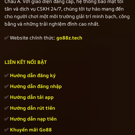
Châu Á. Với giao diện đẳng cấp, hệ thống bảo mật tối
tân và dịch vụ CSKH 24/7, chúng tôi tự hào mang đến
cho người chơi một môi trường giải trí minh bạch, công
bằng và những trải nghiệm đỉnh cao nhất.
✅ Website chính thức:
go88z.tech
LIÊN KẾT NỔI BẬT
✅
Hướng dẫn đăng ký
✅
Hướng dẫn đăng nhập
✅
Hướng dẫn tải app
✅
Hướng dẫn rút tiền
✅
Hướng dẫn nạp tiền
✅
Khuyến mãi Go88