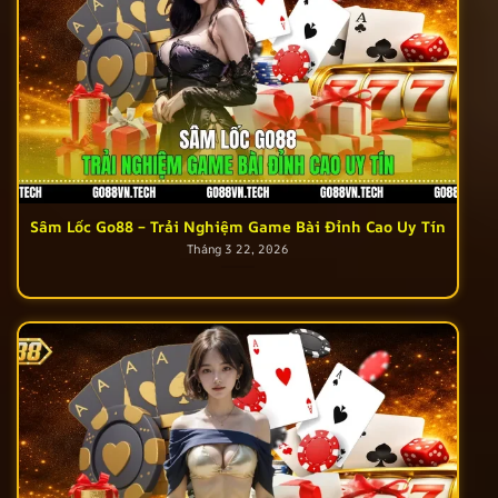
Sâm Lốc Go88 – Trải Nghiệm Game Bài Đỉnh Cao Uy Tín
Tháng 3 22, 2026