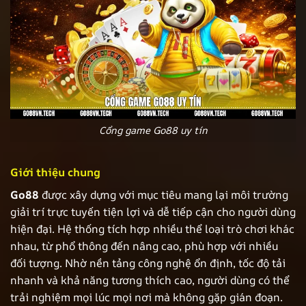
Cổng game Go88 uy tín
Giới thiệu chung
Go88
được xây dựng với mục tiêu mang lại môi trường
giải trí trực tuyến tiện lợi và dễ tiếp cận cho người dùng
hiện đại. Hệ thống tích hợp nhiều thể loại trò chơi khác
nhau, từ phổ thông đến nâng cao, phù hợp với nhiều
đối tượng. Nhờ nền tảng công nghệ ổn định, tốc độ tải
nhanh và khả năng tương thích cao, người dùng có thể
trải nghiệm mọi lúc mọi nơi mà không gặp gián đoạn.