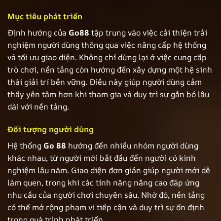
Mục tiêu phát triển
Định hướng của
Go88
tập trung vào việc cải thiện trải
nghiệm người dùng thông qua việc nâng cấp hệ thống
và tối ưu giao diện. Không chỉ dừng lại ở việc cung cấp
trò chơi, nền tảng còn hướng đến xây dựng một hệ sinh
thái giải trí bền vững. Điều này giúp người dùng cảm
thấy yên tâm hơn khi tham gia và duy trì sự gắn bó lâu
dài với nền tảng.
Đối tượng người dùng
Hệ thống
Go 88
hướng đến nhiều nhóm người dùng
khác nhau, từ người mới bắt đầu đến người có kinh
nghiệm lâu năm. Giao diện đơn giản giúp người mới dễ
làm quen, trong khi các tính năng nâng cao đáp ứng
nhu cầu của người chơi chuyên sâu. Nhờ đó, nền tảng
có thể mở rộng phạm vi tiếp cận và duy trì sự ổn định
trong quá trình phát triển.