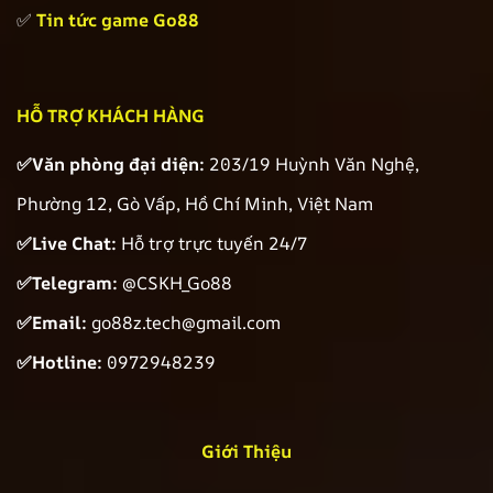
✅
Tin tức game Go88
HỖ TRỢ KHÁCH HÀNG
✅Văn phòng đại diện:
203/19 Huỳnh Văn Nghệ,
Phường 12, Gò Vấp, Hồ Chí Minh, Việt Nam
✅Live Chat:
Hỗ trợ trực tuyến 24/7
✅Telegram:
@CSKH_Go88
✅Email:
go88z.tech@gmail.com
✅Hotline:
0972948239
Giới Thiệu