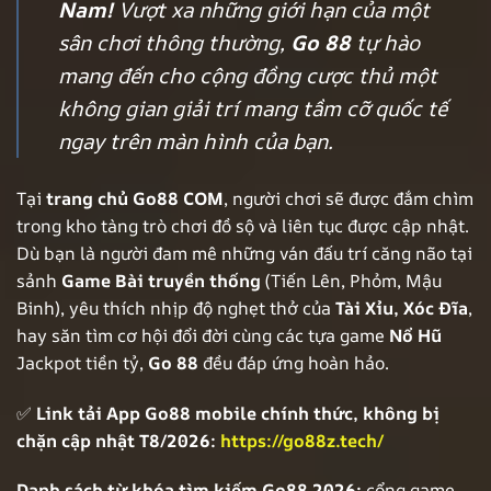
Nam!
Vượt xa những giới hạn của một
sân chơi thông thường,
Go 88
tự hào
mang đến cho cộng đồng cược thủ một
không gian giải trí mang tầm cỡ quốc tế
ngay trên màn hình của bạn.
Tại
trang chủ Go88 COM
, người chơi sẽ được đắm chìm
trong kho tàng trò chơi đồ sộ và liên tục được cập nhật.
Dù bạn là người đam mê những ván đấu trí căng não tại
sảnh
Game Bài truyền thống
(Tiến Lên, Phỏm, Mậu
Binh), yêu thích nhịp độ nghẹt thở của
Tài Xỉu, Xóc Đĩa
,
hay săn tìm cơ hội đổi đời cùng các tựa game
Nổ Hũ
Jackpot tiền tỷ,
Go 88
đều đáp ứng hoàn hảo.
✅
Link tải App Go88 mobile chính thức, không bị
chặn cập nhật T8/2026:
https://go88z.tech/
Danh sách từ khóa tìm kiếm Go88 2026:
cổng game