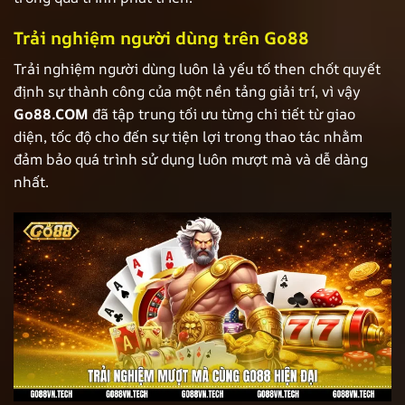
Trải nghiệm người dùng trên Go88
Trải nghiệm người dùng luôn là yếu tố then chốt quyết
định sự thành công của một nền tảng giải trí, vì vậy
Go88.COM
đã tập trung tối ưu từng chi tiết từ giao
diện, tốc độ cho đến sự tiện lợi trong thao tác nhằm
đảm bảo quá trình sử dụng luôn mượt mà và dễ dàng
nhất.