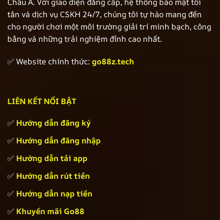
Châu Á. Với giao diện đẳng cấp, hệ thống bảo mật tối
tân và dịch vụ CSKH 24/7, chúng tôi tự hào mang đến
cho người chơi một môi trường giải trí minh bạch, công
bằng và những trải nghiệm đỉnh cao nhất.
✅ Website chính thức:
go88z.tech
LIÊN KẾT NỔI BẬT
✅
Hướng dẫn đăng ký
✅
Hướng dẫn đăng nhập
✅
Hướng dẫn tải app
✅
Hướng dẫn rút tiền
✅
Hướng dẫn nạp tiền
✅
Khuyến mãi Go88