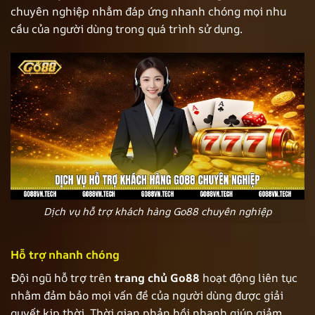
chuyên nghiệp nhằm đáp ứng nhanh chóng mọi nhu
cầu của người dùng trong quá trình sử dụng.
Dịch vụ hỗ trợ khách hàng Go88 chuyên nghiệp
Hỗ trợ nhanh chóng
Đội ngũ hỗ trợ trên
trang chủ
Go88
hoạt động liên tục
nhằm đảm bảo mọi vấn đề của người dùng được giải
quyết kịp thời. Thời gian phản hồi nhanh giúp giảm