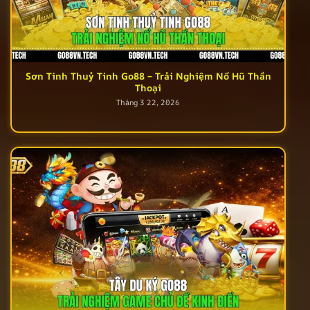
Sơn Tinh Thuỷ Tinh Go88 – Trải Nghiệm Nổ Hũ Thần
Thoại
Tháng 3 22, 2026