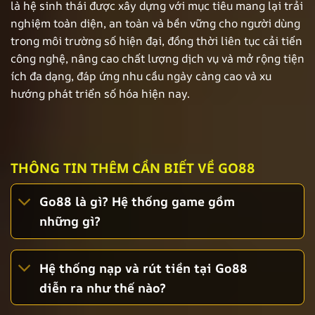
là hệ sinh thái được xây dựng với mục tiêu mang lại trải
nghiệm toàn diện, an toàn và bền vững cho người dùng
trong môi trường số hiện đại, đồng thời liên tục cải tiến
công nghệ, nâng cao chất lượng dịch vụ và mở rộng tiện
ích đa dạng, đáp ứng nhu cầu ngày càng cao và xu
hướng phát triển số hóa hiện nay.
THÔNG TIN THÊM CẦN BIẾT VỀ GO88
Go88 là gì? Hệ thống game gồm
những gì?
Hệ thống nạp và rút tiền tại Go88
diễn ra như thế nào?