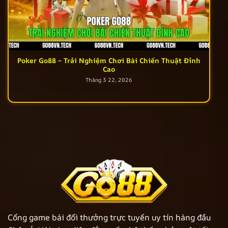
Poker Go88 – Trải Nghiệm Chơi Bài Chiến Thuật Đỉnh
Cao
Tháng 3 22, 2026
Cổng game bài đổi thưởng trực tuyến uy tín hàng đầu