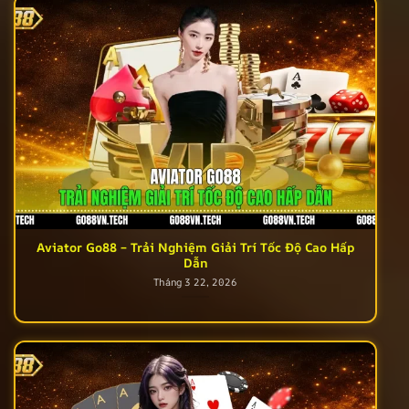
Aviator Go88 – Trải Nghiệm Giải Trí Tốc Độ Cao Hấp
Dẫn
Tháng 3 22, 2026