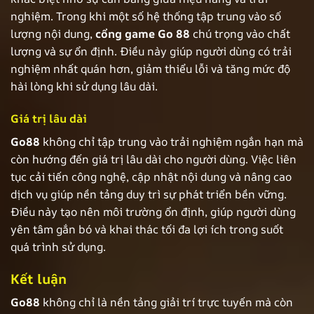
nghiệm. Trong khi một số hệ thống tập trung vào số
lượng nội dung,
cổng game
Go 88
chú trọng vào chất
lượng và sự ổn định. Điều này giúp người dùng có trải
nghiệm nhất quán hơn, giảm thiểu lỗi và tăng mức độ
hài lòng khi sử dụng lâu dài.
Giá trị lâu dài
Go88
không chỉ tập trung vào trải nghiệm ngắn hạn mà
còn hướng đến giá trị lâu dài cho người dùng. Việc liên
tục cải tiến công nghệ, cập nhật nội dung và nâng cao
dịch vụ giúp nền tảng duy trì sự phát triển bền vững.
Điều này tạo nên môi trường ổn định, giúp người dùng
yên tâm gắn bó và khai thác tối đa lợi ích trong suốt
quá trình sử dụng.
Kết luận
Go88
không chỉ là nền tảng giải trí trực tuyến mà còn