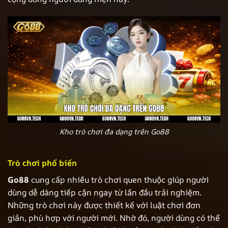
Kho trò chơi đa dạng trên Go88
Trò chơi phổ biến
Go88
cung cấp nhiều trò chơi quen thuộc giúp người
dùng dễ dàng tiếp cận ngay từ lần đầu trải nghiệm.
Những trò chơi này được thiết kế với luật chơi đơn
giản, phù hợp với người mới. Nhờ đó, người dùng có thể