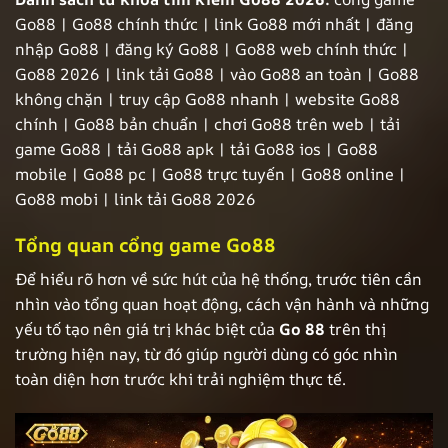
Go88 | Go88 chính thức | link Go88 mới nhất | đăng
nhập Go88 | đăng ký Go88 | Go88 web chính thức |
Go88 2026 | link tải Go88 | vào Go88 an toàn | Go88
không chặn | truy cập Go88 nhanh | website Go88
chính | Go88 bản chuẩn | chơi Go88 trên web | tải
game Go88 | tải Go88 apk | tải Go88 ios | Go88
mobile | Go88 pc | Go88 trực tuyến | Go88 online |
Go88 mobi | link tải Go88 2026
Tổng quan cổng game Go88
Để hiểu rõ hơn về sức hút của hệ thống, trước tiên cần
nhìn vào tổng quan hoạt động, cách vận hành và những
yếu tố tạo nên giá trị khác biệt của
Go 88
trên thị
trường hiện nay, từ đó giúp người dùng có góc nhìn
toàn diện hơn trước khi trải nghiệm thực tế.